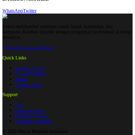
WhatsApp
Twitter
Solusi merchandise premium untuk brand, komunitas, dan
korporasi. Kualitas terjamin dengan pengerjaan profesional di setiap
detailnya.
WhatsApp
Instagram
Email
Quick Links
Katalog Produk
Proses Produksi
Artikel
Tentang Kami
Support
FAQ
Hubungi Kami
Kebijakan Privasi
Syarat & Ketentuan
©
2026
Merch Madness Indonesia