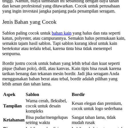
tinggi. Namun, biaya tambahan ini sebanding dengan daya tahan
dan kesan profesional yang ditawarkan. Cocok untuk perusahaan
yang ingin investasi jangka panjang pada penampilan seragam.
Jenis Bahan yang Cocok
Sablon paling cocok untuk
bahan kain
yang halus dan rata seperti
katun, polyester, atau campurannya. Semakin halus permukaan kain,
semakin tajam hasil sablon. Tapi sablon kurang ideal untuk kain
bertekstur atau terlalu tebal, karena tinta bisa tidak menempel
sempurna.
Bordir justru cocok untuk bahan yang lebih tebal dan kuat seperti
pique (bahan polo), drill, atau kanvas. Kain tipis bisa rusak karena
tarikan benang dan tekanan mesin bordir. Jadi jika seragam Anda
menggunakan bahan berat atau tebal, bordir adalah pilihan yang
lebih aman dan tahan lama.
Aspek
Sablon
Bordir
Warna cerah, fleksibel,
Kesan elegan dan premium,
Tampilan
cocok untuk desain
cocok untuk logo sederhana
kompleks
Bisa pudar/mengelupas
Sangat tahan lama, tidak
Ketahanan
seiring waktu
mudah rusak