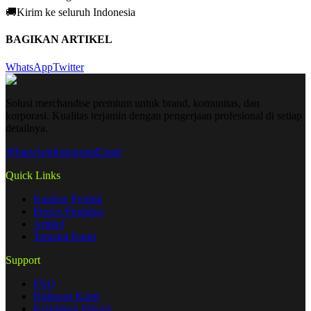
🚚
Kirim ke seluruh Indonesia
BAGIKAN ARTIKEL
WhatsApp
Twitter
Solusi merchandise premium untuk brand, komunitas, dan
korporasi. Kualitas terjamin dengan pengerjaan profesional di setiap
detailnya.
WhatsApp
Instagram
Email
Quick Links
Katalog Produk
Proses Produksi
Artikel
Tentang Kami
Support
FAQ
Hubungi Kami
Kebijakan Privasi