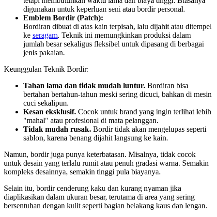
tetapi membutuhkan waktu lama dan biaya tinggi. Biasanya
digunakan untuk keperluan seni atau bordir personal.
Emblem Bordir (Patch):
Bordiran dibuat di atas kain terpisah, lalu dijahit atau ditempel
ke
seragam
. Teknik ini memungkinkan produksi dalam
jumlah besar sekaligus fleksibel untuk dipasang di berbagai
jenis pakaian.
Keunggulan Teknik Bordir:
Tahan lama dan tidak mudah luntur.
Bordiran bisa
bertahan bertahun-tahun meski sering dicuci, bahkan di mesin
cuci sekalipun.
Kesan eksklusif.
Cocok untuk brand yang ingin terlihat lebih
"mahal" atau profesional di mata pelanggan.
Tidak mudah rusak.
Bordir tidak akan mengelupas seperti
sablon, karena benang dijahit langsung ke kain.
Namun, bordir juga punya keterbatasan. Misalnya, tidak cocok
untuk desain yang terlalu rumit atau penuh gradasi warna. Semakin
kompleks desainnya, semakin tinggi pula biayanya.
Selain itu, bordir cenderung kaku dan kurang nyaman jika
diaplikasikan dalam ukuran besar, terutama di area yang sering
bersentuhan dengan kulit seperti bagian belakang kaus dan lengan.