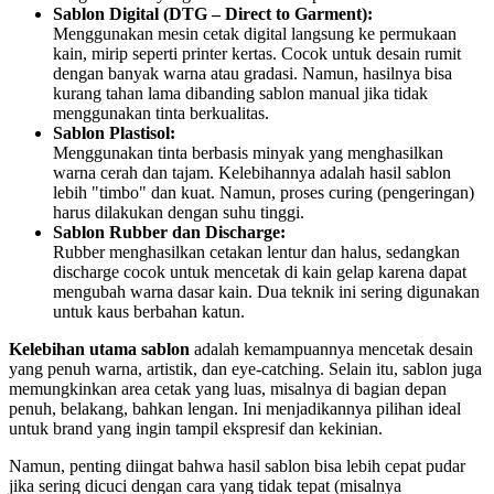
Sablon Digital (DTG – Direct to Garment):
Menggunakan mesin cetak digital langsung ke permukaan
kain, mirip seperti printer kertas. Cocok untuk desain rumit
dengan banyak warna atau gradasi. Namun, hasilnya bisa
kurang tahan lama dibanding sablon manual jika tidak
menggunakan tinta berkualitas.
Sablon Plastisol:
Menggunakan tinta berbasis minyak yang menghasilkan
warna cerah dan tajam. Kelebihannya adalah hasil sablon
lebih "timbo" dan kuat. Namun, proses curing (pengeringan)
harus dilakukan dengan suhu tinggi.
Sablon Rubber dan Discharge:
Rubber menghasilkan cetakan lentur dan halus, sedangkan
discharge cocok untuk mencetak di kain gelap karena dapat
mengubah warna dasar kain. Dua teknik ini sering digunakan
untuk kaus berbahan katun.
Kelebihan utama sablon
adalah kemampuannya mencetak desain
yang penuh warna, artistik, dan eye-catching. Selain itu, sablon juga
memungkinkan area cetak yang luas, misalnya di bagian depan
penuh, belakang, bahkan lengan. Ini menjadikannya pilihan ideal
untuk brand yang ingin tampil ekspresif dan kekinian.
Namun, penting diingat bahwa hasil sablon bisa lebih cepat pudar
jika sering dicuci dengan cara yang tidak tepat (misalnya