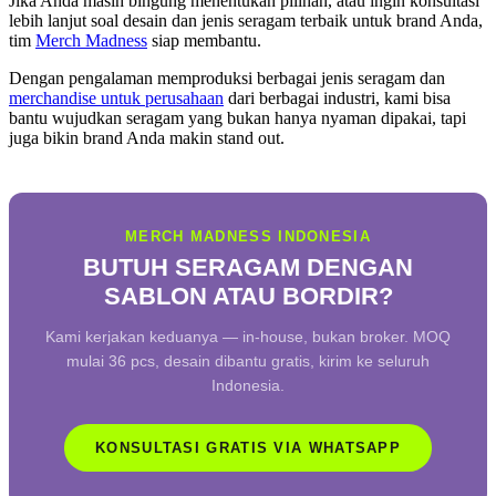
Jika Anda masih bingung menentukan pilihan, atau ingin konsultasi
lebih lanjut soal desain dan jenis seragam terbaik untuk brand Anda,
tim
Merch Madness
siap membantu.
Dengan pengalaman memproduksi berbagai jenis seragam dan
merchandise untuk perusahaan
dari berbagai industri, kami bisa
bantu wujudkan seragam yang bukan hanya nyaman dipakai, tapi
juga bikin brand Anda makin stand out.
MERCH MADNESS INDONESIA
BUTUH SERAGAM DENGAN
SABLON ATAU BORDIR?
Kami kerjakan keduanya — in-house, bukan broker. MOQ
mulai 36 pcs, desain dibantu gratis, kirim ke seluruh
Indonesia.
KONSULTASI GRATIS VIA WHATSAPP