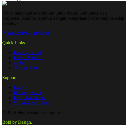
Solusi merchandise premium untuk brand, komunitas, dan
korporasi. Kualitas terjamin dengan pengerjaan profesional di setiap
detailnya.
WhatsApp
Instagram
Email
Quick Links
Katalog Produk
Proses Produksi
Artikel
Tentang Kami
Support
FAQ
Hubungi Kami
Kebijakan Privasi
Syarat & Ketentuan
©
2026
Merch Madness Indonesia
Bold by Design.