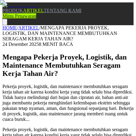
PRODUK
ARTIKEL
TENTANG KAMI
Minta Penawaran
HOME
/
ARTIKEL
/
MENGAPA PEKERJA PROYEK,
LOGISTIK, DAN MAINTENANCE MEMBUTUHKAN
SERAGAM KERJA TAHAN AIR?
24 Desember 2025
8
MENIT BACA
Mengapa Pekerja Proyek, Logistik, dan
Maintenance Membutuhkan Seragam
Kerja Tahan Air?
Pekerja proyek, logistik, dan maintenance membutuhkan seragam
kerja tahan air karena kondisi kerja yang tidak selalu bisa diprediksi.
Tidak hanya melindungi dari hujan dan cipratan air, bahan anti-air
juga membantu pekerja menghindari kelembapan ekstrim sehingga
pakaian tetap nyaman, aman, dan fungsional sepanjang hari. Bekerja
di proyek, logistik, atau maintenance jarang memberi ruang untuk
cuaca buruk...
Pekerja proyek, logistik, dan maintenance membutuhkan seragam
kerja tahan air karena kondisi kerja yang tidak selalu bisa diprediksi.