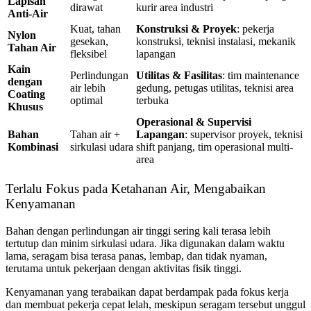
Lapisan
dirawat
kurir area industri
Anti-Air
Kuat, tahan
Konstruksi & Proyek
: pekerja
Nylon
gesekan,
konstruksi, teknisi instalasi, mekanik
Tahan Air
fleksibel
lapangan
Kain
Perlindungan
Utilitas & Fasilitas
: tim maintenance
dengan
air lebih
gedung, petugas utilitas, teknisi area
Coating
optimal
terbuka
Khusus
Operasional & Supervisi
Bahan
Tahan air +
Lapangan
: supervisor proyek, teknisi
Kombinasi
sirkulasi udara
shift panjang, tim operasional multi-
area
Terlalu Fokus pada Ketahanan Air, Mengabaikan
Kenyamanan
Bahan dengan perlindungan air tinggi sering kali terasa lebih
tertutup dan minim sirkulasi udara. Jika digunakan dalam waktu
lama, seragam bisa terasa panas, lembap, dan tidak nyaman,
terutama untuk pekerjaan dengan aktivitas fisik tinggi.
Kenyamanan yang terabaikan dapat berdampak pada fokus kerja
dan membuat pekerja cepat lelah, meskipun seragam tersebut unggul