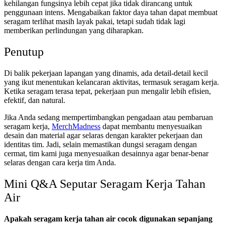
kehilangan fungsinya lebih cepat jika tidak dirancang untuk
penggunaan intens. Mengabaikan faktor daya tahan dapat membuat
seragam terlihat masih layak pakai, tetapi sudah tidak lagi
memberikan perlindungan yang diharapkan.
Penutup
Di balik pekerjaan lapangan yang dinamis, ada detail-detail kecil
yang ikut menentukan kelancaran aktivitas, termasuk seragam kerja.
Ketika seragam terasa tepat, pekerjaan pun mengalir lebih efisien,
efektif, dan natural.
Jika Anda sedang mempertimbangkan pengadaan atau pembaruan
seragam kerja,
MerchMadness
dapat membantu menyesuaikan
desain dan material agar selaras dengan karakter pekerjaan dan
identitas tim. Jadi, selain memastikan dungsi seragam dengan
cermat, tim kami juga menyesuaikan desainnya agar benar-benar
selaras dengan cara kerja tim Anda.
Mini Q&A Seputar Seragam Kerja Tahan
Air
Apakah seragam kerja tahan air cocok digunakan sepanjang