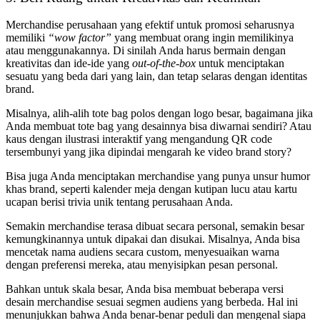
Merchandise perusahaan yang efektif untuk promosi seharusnya
memiliki
“wow factor”
yang membuat orang ingin memilikinya
atau menggunakannya. Di sinilah Anda harus bermain dengan
kreativitas dan ide-ide yang
out-of-the-box
untuk menciptakan
sesuatu yang beda dari yang lain, dan tetap selaras dengan identitas
brand.
Misalnya, alih-alih tote bag polos dengan logo besar, bagaimana jika
Anda membuat tote bag yang desainnya bisa diwarnai sendiri? Atau
kaus dengan ilustrasi interaktif yang mengandung QR code
tersembunyi yang jika dipindai mengarah ke video brand story?
Bisa juga Anda menciptakan merchandise yang punya unsur humor
khas brand, seperti kalender meja dengan kutipan lucu atau kartu
ucapan berisi trivia unik tentang perusahaan Anda.
Semakin merchandise terasa dibuat secara personal, semakin besar
kemungkinannya untuk dipakai dan disukai. Misalnya, Anda bisa
mencetak nama audiens secara custom, menyesuaikan warna
dengan preferensi mereka, atau menyisipkan pesan personal.
Bahkan untuk skala besar, Anda bisa membuat beberapa versi
desain merchandise sesuai segmen audiens yang berbeda. Hal ini
menunjukkan bahwa Anda benar-benar peduli dan mengenal siapa