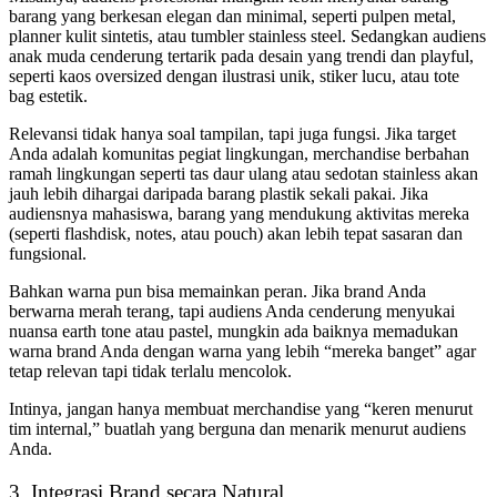
barang yang berkesan elegan dan minimal, seperti pulpen metal,
planner kulit sintetis, atau tumbler stainless steel. Sedangkan audiens
anak muda cenderung tertarik pada desain yang trendi dan playful,
seperti kaos oversized dengan ilustrasi unik, stiker lucu, atau tote
bag estetik.
Relevansi tidak hanya soal tampilan, tapi juga fungsi. Jika target
Anda adalah komunitas pegiat lingkungan, merchandise berbahan
ramah lingkungan seperti tas daur ulang atau sedotan stainless akan
jauh lebih dihargai daripada barang plastik sekali pakai. Jika
audiensnya mahasiswa, barang yang mendukung aktivitas mereka
(seperti flashdisk, notes, atau pouch) akan lebih tepat sasaran dan
fungsional.
Bahkan warna pun bisa memainkan peran. Jika brand Anda
berwarna merah terang, tapi audiens Anda cenderung menyukai
nuansa earth tone atau pastel, mungkin ada baiknya memadukan
warna brand Anda dengan warna yang lebih “mereka banget” agar
tetap relevan tapi tidak terlalu mencolok.
Intinya, jangan hanya membuat merchandise yang “keren menurut
tim internal,” buatlah yang berguna dan menarik menurut audiens
Anda.
3. Integrasi Brand secara Natural