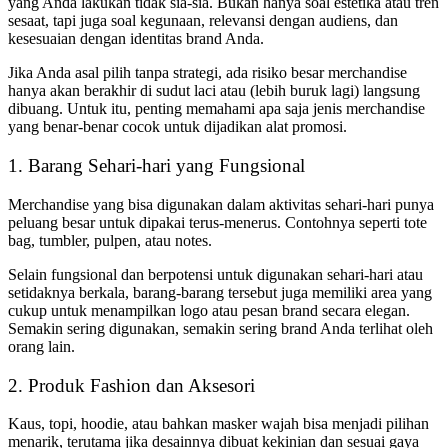
yang Anda lakukan tidak sia-sia. Bukan hanya soal estetika atau tren
sesaat, tapi juga soal kegunaan, relevansi dengan audiens, dan
kesesuaian dengan identitas brand Anda.
Jika Anda asal pilih tanpa strategi, ada risiko besar merchandise
hanya akan berakhir di sudut laci atau (lebih buruk lagi) langsung
dibuang. Untuk itu, penting memahami apa saja jenis merchandise
yang benar-benar cocok untuk dijadikan alat promosi.
1. Barang Sehari-hari yang Fungsional
Merchandise yang bisa digunakan dalam aktivitas sehari-hari punya
peluang besar untuk dipakai terus-menerus. Contohnya seperti tote
bag, tumbler, pulpen, atau notes.
Selain fungsional dan berpotensi untuk digunakan sehari-hari atau
setidaknya berkala, barang-barang tersebut juga memiliki area yang
cukup untuk menampilkan logo atau pesan brand secara elegan.
Semakin sering digunakan, semakin sering brand Anda terlihat oleh
orang lain.
2. Produk Fashion dan Aksesori
Kaus, topi, hoodie, atau bahkan masker wajah bisa menjadi pilihan
menarik, terutama jika desainnya dibuat kekinian dan sesuai gaya