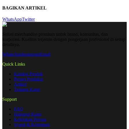
BAGIKAN ARTIKEL
WhatsApp
Twitter
Solusi merchandise premium untuk brand, komunitas, dan
korporasi. Kualitas terjamin dengan pengerjaan profesional di setiap
detailnya.
WhatsApp
Instagram
Email
Quick Links
Katalog Produk
Proses Produksi
Artikel
Tentang Kami
Support
FAQ
Hubungi Kami
Kebijakan Privasi
Syarat & Ketentuan