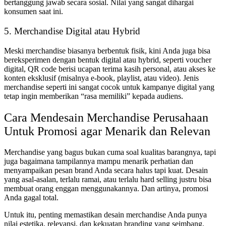
bertanggung jawab secara sosial. Nilai yang sangat dihargai
konsumen saat ini.
5. Merchandise Digital atau Hybrid
Meski merchandise biasanya berbentuk fisik, kini Anda juga bisa
bereksperimen dengan bentuk digital atau hybrid, seperti voucher
digital, QR code berisi ucapan terima kasih personal, atau akses ke
konten eksklusif (misalnya e-book, playlist, atau video). Jenis
merchandise seperti ini sangat cocok untuk kampanye digital yang
tetap ingin memberikan “rasa memiliki” kepada audiens.
Cara Mendesain Merchandise Perusahaan
Untuk Promosi agar Menarik dan Relevan
Merchandise yang bagus bukan cuma soal kualitas barangnya, tapi
juga bagaimana tampilannya mampu menarik perhatian dan
menyampaikan pesan brand Anda secara halus tapi kuat. Desain
yang asal-asalan, terlalu ramai, atau terlalu hard selling justru bisa
membuat orang enggan menggunakannya. Dan artinya, promosi
Anda gagal total.
Untuk itu, penting memastikan desain merchandise Anda punya
nilai estetika, relevansi, dan kekuatan branding yang seimbang.