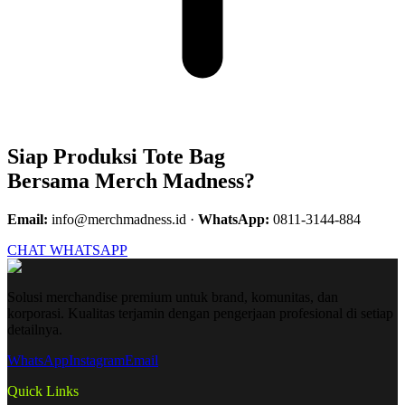
Siap Produksi
Tote Bag
Bersama Merch Madness?
Email:
info@merchmadness.id
·
WhatsApp:
0811-3144-884
CHAT WHATSAPP
Solusi merchandise premium untuk brand, komunitas, dan
korporasi. Kualitas terjamin dengan pengerjaan profesional di setiap
detailnya.
WhatsApp
Instagram
Email
Quick Links